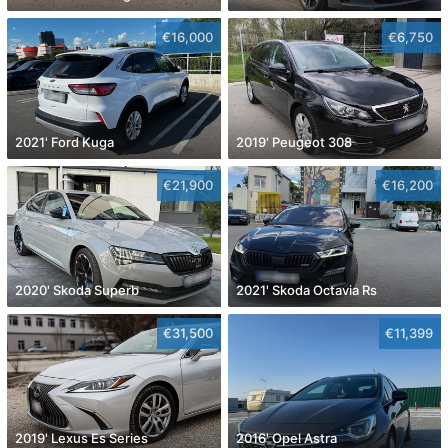
€16,000
€6,750
2021' Ford Kuga
2019' Peugeot 308
€21,900
€16,200
2020' Skoda Superb
2021' Skoda Octavia Rs
€31,500
€11,399
2019' Lexus Es Series
2016' Opel Astra