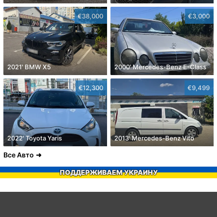
€38,000
€3,000
2021' BMW X5
2000' Mercedes-Benz E-Class
€12,300
€9,499
2022' Toyota Yaris
2013' Mercedes-Benz Vito
Все Авто
ПОДДЕРЖИВАЕМ УКРАИНУ