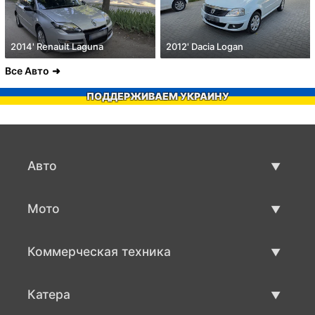
2014' Renault Laguna
2012' Dacia Logan
Все Авто
ПОДДЕРЖИВАЕМ УКРАИНУ
Авто
Авто бу
Мото
Продажа авто
Мото с пробегом
Коммерческая техника
Продажа мото
Коммерческая техника бу
Катера