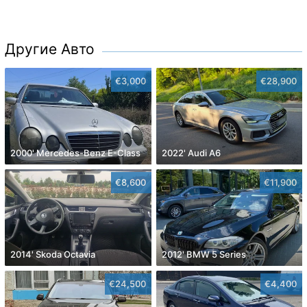
Другие Авто
€3,000
€28,900
2000' Mercedes-Benz E-Class
2022' Audi A6
€8,600
€11,900
2014' Skoda Octavia
2012' BMW 5 Series
€24,500
€4,400