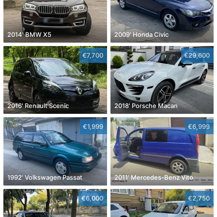
2014' BMW X5
2009' Honda Civic
€7,700
€29,600
2016' Renault Scenic
2018' Porsche Macan
€1,999
€6,999
1992' Volkswagen Passat
2011' Mercedes-Benz Vito
€6,000
€2,750