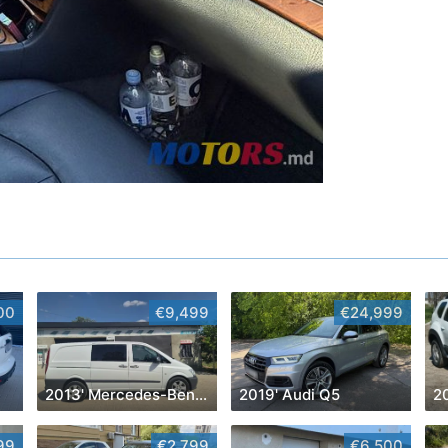
00
€9,499
€24,999
2013' Mercedes-Benz Vito
2019' Audi Q5
20
99
€2,799
€6,500