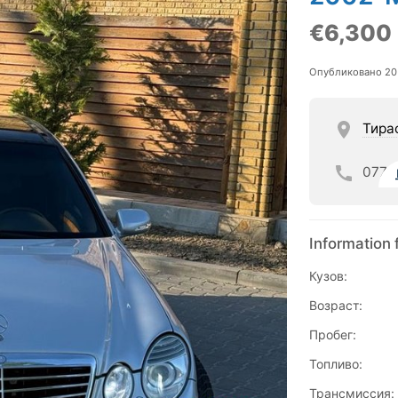
€6,300
Опубликовано 20
Тира
077
Information 
Кузов:
Возраст:
Пробег:
Топливо:
Трансмиссия: