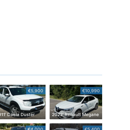
€5,900
€10,990
11' Dacia Duster
2022' Renault Megane
€4,000
€5,400