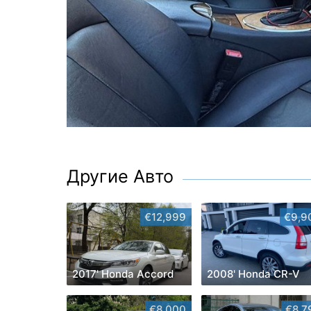
Другие Авто
€12,999
€9,9
2017' Honda Accord
2008' Honda CR-V
€8,000
€8,7