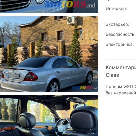
Интерьер:
Экстерьер:
Безопасность:
Электроника:
Комментари
Class
Продам w211 2
без нареканий