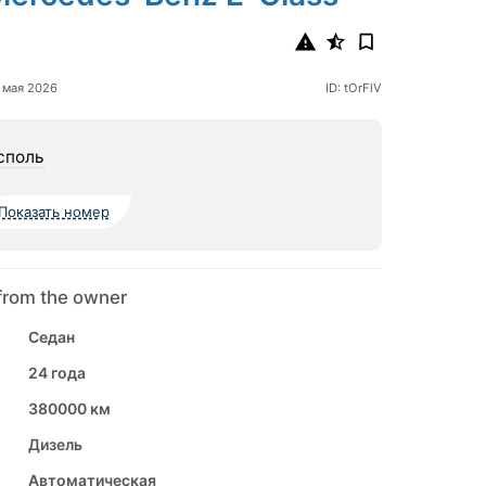
 мая 2026
ID: tOrFlV
споль
Показать номер
from the owner
Седан
24 года
380000 км
Дизель
Автоматическая