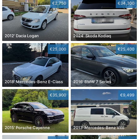
€2,750
€34,300
2012' Dacia Logan
2024' Skoda Kodiaq
€25,000
€25,400
2018' Mercedes-Benz E-Class
2016' BMW 7 Series
€35,900
€9,499
2015' Porsche Cayenne
2013' Mercedes-Benz Vito