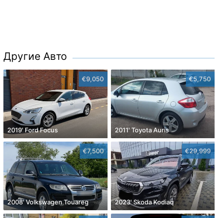
Другие Авто
€9,050
€5,750
2019' Ford Focus
2011' Toyota Auris
€7,500
€29,999
2008' Volkswagen Touareg
2023' Skoda Kodiaq