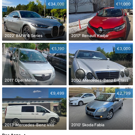
€34,000
€11,000
2022' BMW 4 Series
2017' Renault Kadjar
€5,190
€3,000
2011' Opel Meriva
2000' Mercedes-Benz E-Class
€9,499
€2,799
2013' Mercedes-Benz Vito
2010' Skoda Fabia