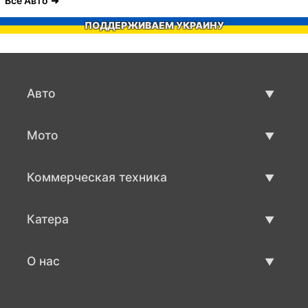
Все Авто
ПОДДЕРЖИВАЕМ УКРАИНУ
Авто
Авто бу
Мото
Продажа авто
Мото с пробегом
Коммерческая техника
Продажа мото
Коммерческая техника бу
Катера
Продажа коммерческой техники
Катера бу
О нас
Продажа катеров
О нас