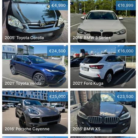
€4,990
€16,999
2005' Toyota Corolla
2018' BMW 3 Series
€24,500
€16,000
2021' Toyota Venza
2021' Ford Kuga
€25,000
€23,500
2016' Porsche Cayenne
2016' BMW X5