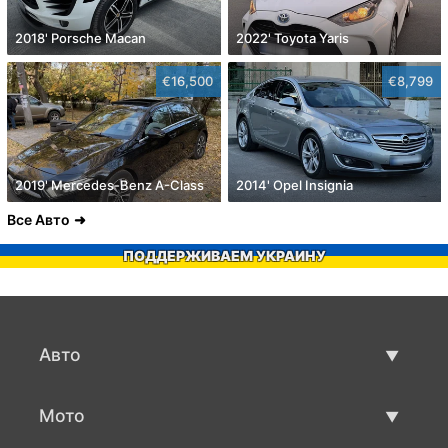
2018' Porsche Macan
2022' Toyota Yaris
€16,500
€8,799
2019' Mercedes-Benz A-Class
2014' Opel Insignia
Все Авто
ПОДДЕРЖИВАЕМ УКРАИНУ
Авто
Авто бу
Мото
Продажа авто