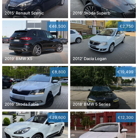
2015' Renault Scenic
2016' Skoda Superb
€46,500
€2,750
2019' BMW X5
2012' Dacia Logan
€8,800
€19,499
2016' Skoda Fabia
2018' BMW 5 Series
€29,600
€12,300