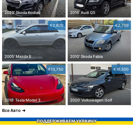
2023' Skoda Kodiaq
2016' Audi Q5
€2,800
€2,799
2005' Mazda 6
2010' Skoda Fabia
€13,750
€16,500
2018' Tesla Model 3
2020' Volkswagen Golf
Все Авто
ПОДДЕРЖИВАЕМ УКРАИНУ