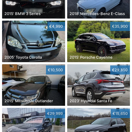
2015' BMW 3 Series
2018' Mercedes-Benz E-Class
€4,990
€35,900
2005' Toyota Corolla
2015' Porsche Cayenne
€10,500
€29,850
2015' Mitsubishi Outlander
2023' Hyundai Santa Fe
€29,999
€15,650