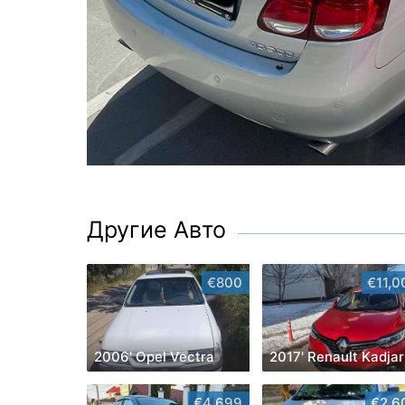
Другие Авто
€800
€11,0
2006' Opel Vectra
2017' Renault Kadjar
€4,699
€2,6