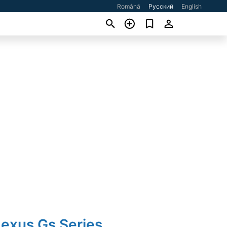
Română
Русский
English
Lexus Gs Series