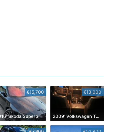
€15,700
€13,000
016' Skoda Superb
2009' Volkswagen Touareg
€7,800
€52,900