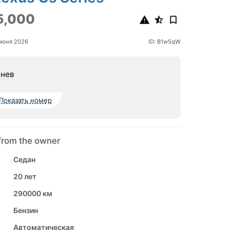
5,000
июня 2026
ID: B1w5qW
нев
Показать номер
from the owner
Седан
20 лет
290000 км
Бензин
Автоматическая