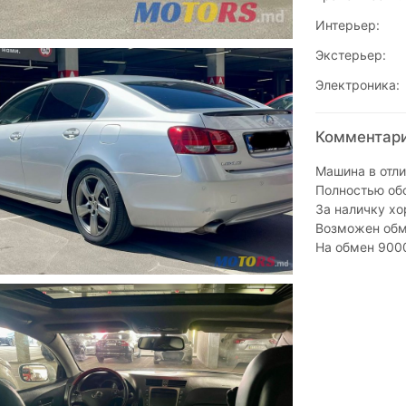
Интерьер:
Экстерьер:
Электроника:
Комментарии
Машина в отл
Полностью об
За наличку хо
Возможен обм
На обмен 900