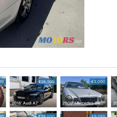
00
€26,500
€3,000
2016' Audi A7
2000' Mercedes-Benz E-Class
2
00
€38,000
€9,050