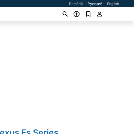
Română
Русский
English
exus Es Series