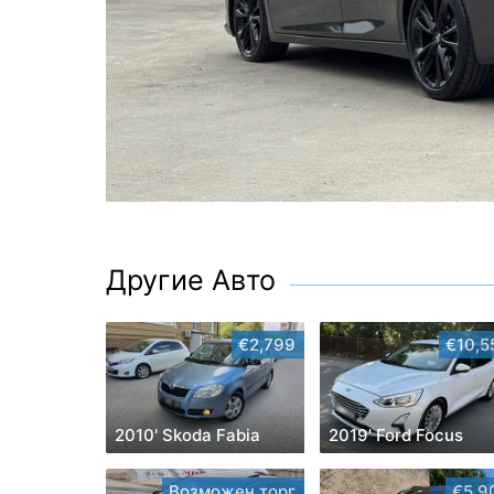
Другие Авто
€2,799
€10,5
2010' Skoda Fabia
2019' Ford Focus
Возможен торг
€5,9