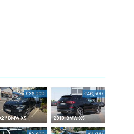
€38,000
€46,500
021' BMW X5
2019' BMW X5
€5,900
€7,700