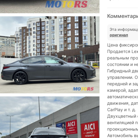
Комментарии
Эта информац
оригинал
Цена фиксиро
Продается Lex
реальным про
состоянии и н
Гибридный дви
управлении. 
передней и за
камерой, ада
автоматическ
движения, дат
CarPlay и т. д.
Двухцветный 
вентиляцией п
проекционным
Автомобиль вы