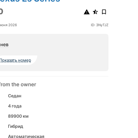
0
июня 2026
ID: 3NyTJZ
нев
Показать номер
from the owner
Седан
4 года
89900 км
Гибрид
Автоматическая