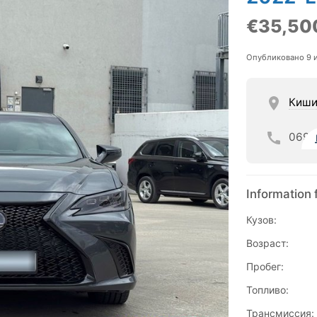
€35,50
Опубликовано 9 
Киши
069
Information 
Кузов:
Возраст:
Пробег:
Топливо:
Трансмиссия: