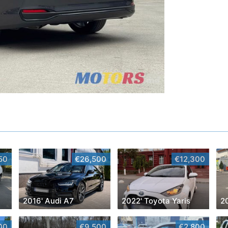
50
€26,500
€12,300
2016' Audi A7
2022' Toyota Yaris
2
00
€9,500
€2,800