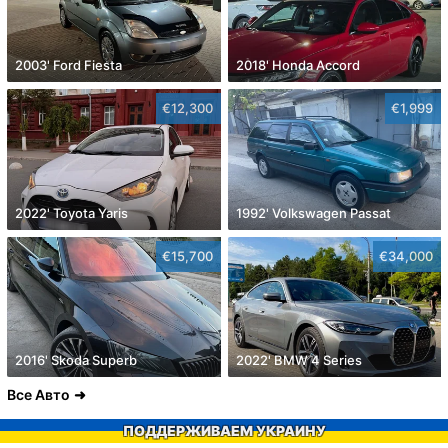
2003' Ford Fiesta
2018' Honda Accord
€12,300
€1,999
2022' Toyota Yaris
1992' Volkswagen Passat
€15,700
€34,000
2016' Skoda Superb
2022' BMW 4 Series
Все Авто
ПОДДЕРЖИВАЕМ УКРАИНУ