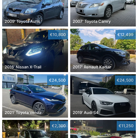
2009' Toyota Auris
2007' Toyota Camry
€10,800
€12,499
2016' Nissan X-Trail
2017' Renault Kadjar
€24,500
€24,500
2021' Toyota Venza
2019' Audi S4
€2,300
€11,250