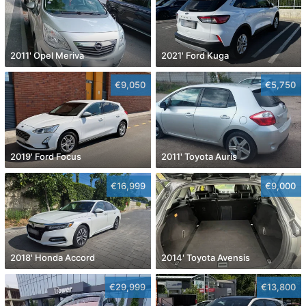
2011' Opel Meriva
2021' Ford Kuga
€9,050
€5,750
2019' Ford Focus
2011' Toyota Auris
€16,999
€9,000
2018' Honda Accord
2014' Toyota Avensis
€29,999
€13,800