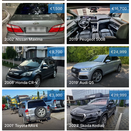
€1,500
€16,700
2002' Nissan Maxima
2019' Peugeot 5008
€9,700
€24,999
2008' Honda CR-V
2019' Audi Q5
€3,300
€29,999
2001' Toyota RAV4
2023' Skoda Kodiaq