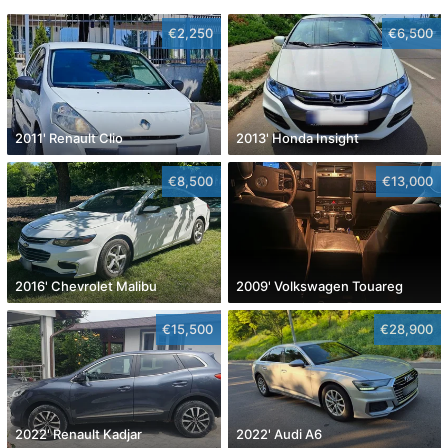
€2,250
€6,500
2011' Renault Clio
2013' Honda Insight
€8,500
€13,000
2016' Chevrolet Malibu
2009' Volkswagen Touareg
€15,500
€28,900
2022' Renault Kadjar
2022' Audi A6