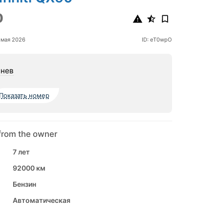
0
 мая 2026
ID: eT0wpO
нев
Показать номер
from the owner
7 лет
92000 км
Бензин
Автоматическая