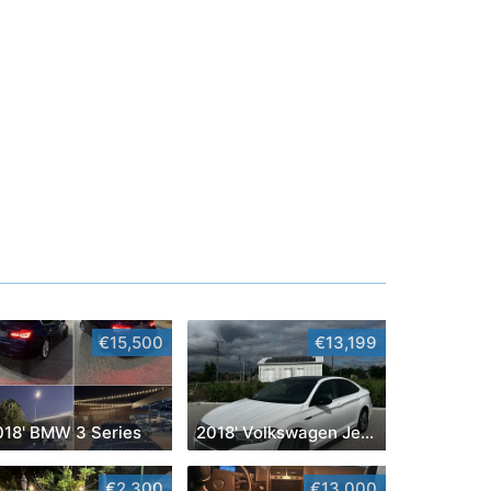
€15,500
€13,199
018' BMW 3 Series
2018' Volkswagen Jetta
€2,300
€13,000