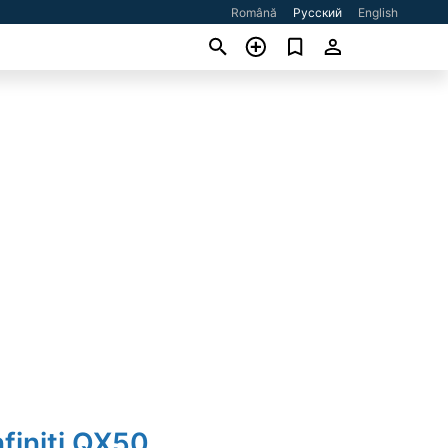
Română
Русский
English
nfiniti QX50