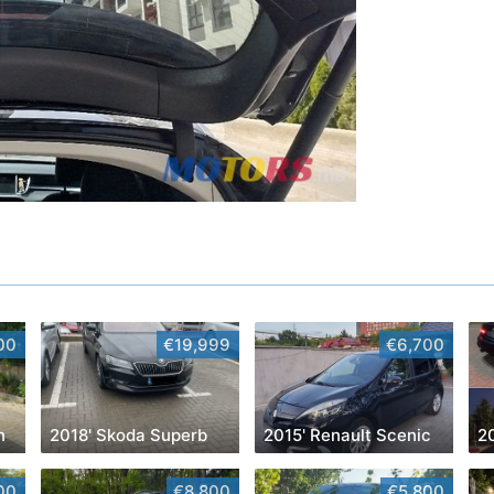
00
€19,999
€6,700
n
2018' Skoda Superb
2015' Renault Scenic
2
00
€8,800
€5,800