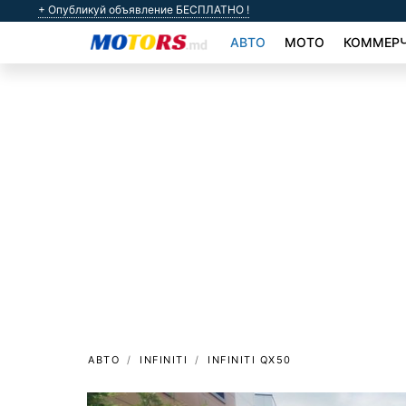
+ Опубликуй объявление БЕСПЛАТНО !
АВТО
МОТО
КОММЕРЧ
АВТО
INFINITI
INFINITI QX50