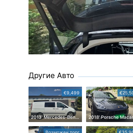
Другие Авто
€9,499
€25,5
2013' Mercedes-Benz Vito
2018' Porsche Maca
Возможен торг
€35,9