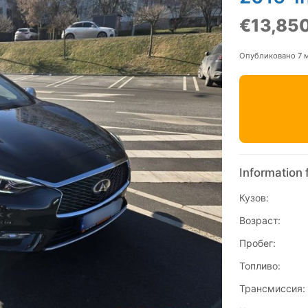
€13,85
Опубликовано 7 
Information 
Кузов:
Возраст:
Пробег:
Топливо:
Трансмиссия: