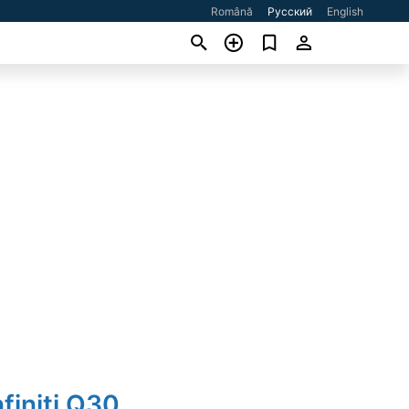
Română
Русский
English
nfiniti Q30