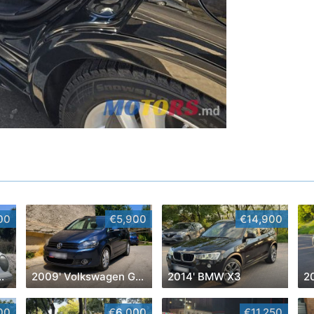
00
€5,900
€14,900
es-Benz E-Class
2009' Volkswagen Golf Plus
2014' BMW X3
2
00
€6,000
€11,250