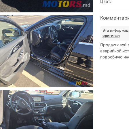
Цвет:
Комментарии
Эта информац
оригинал
Продаю свой л
аварийной ист
подробную ин