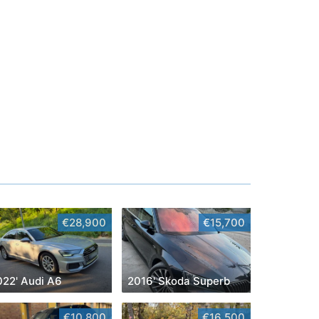
€28,900
€15,700
022' Audi A6
2016' Skoda Superb
€10,800
€16,500