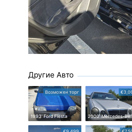
Другие Авто
Возможен торг
€3,0
1993' Ford Fiesta
2000' Merced
€9,499
€7,5