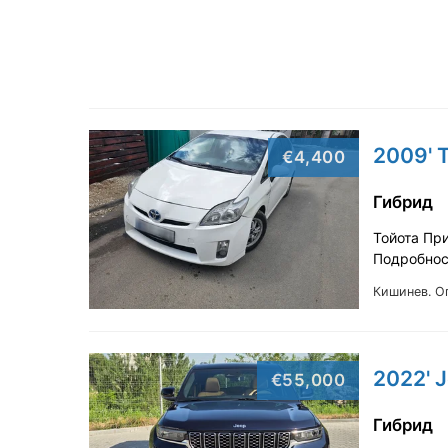
2009' T
€4,400
Гибрид
Тойота Пр
Подробнос
Кишинев.
О
2022' 
€55,000
Гибрид