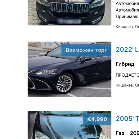
Автомобил
Автомобил
Принимаю
Кишинев.
О
2022' L
Возможен торг
Гибрид
ПРОДАЕТС
Кишинев.
О
2005' T
€4,990
Газ
20