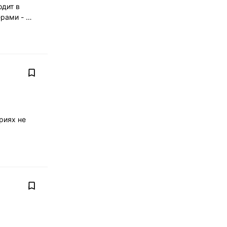
одит в
ерами - …
риях не