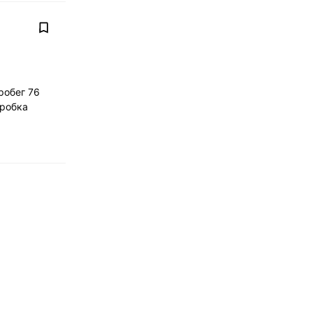
робег 76
оробка