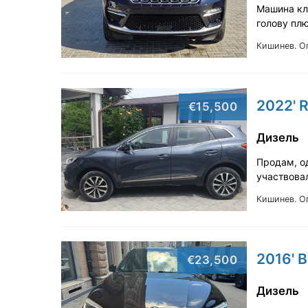
Машина кла
голову пл
Кишинев.
О
2022' R
€15,500
Дизель
Продам, о
участвова
Кишинев.
О
2016' 
€23,500
Дизель