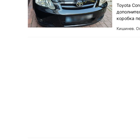
Toyota Cor
дополните
коробка п
Кишинев.
О