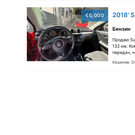
2018' S
€6,000
Бензин
Продаю Suz
132 км. Ко
передач, 
Кишинев.
О