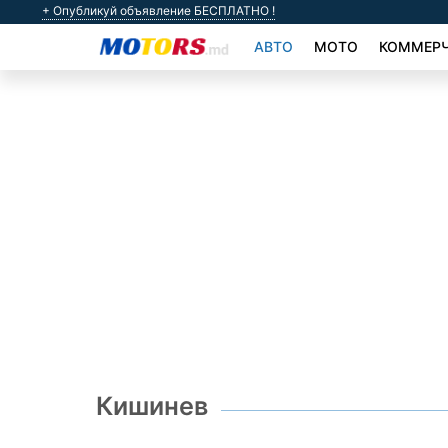
+ Опубликуй объявление БЕСПЛАТНО !
АВТО
МОТО
КОММЕРЧ
Кишинев