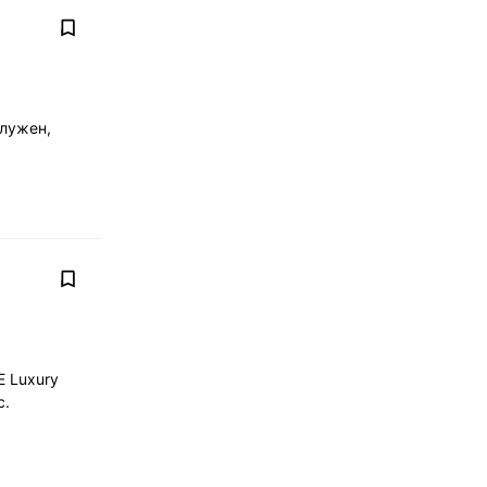
служен,
 Luxury
с.