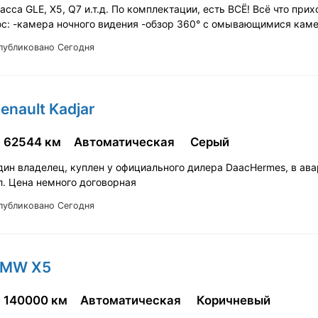
сса GLE, X5, Q7 и.т.д. По комплектации, есть ВСЁ! Всё что прих
юс: -камера ночного видения -обзор 360° с омывающимися кам
публиковано Сегодня
enault Kadjar
62544 км
Автоматическая
Серый
дин владелец, куплен у официального дилера DaacHermes, в ава
л. Цена немного договорная
публиковано Сегодня
BMW X5
140000 км
Автоматическая
Коричневый