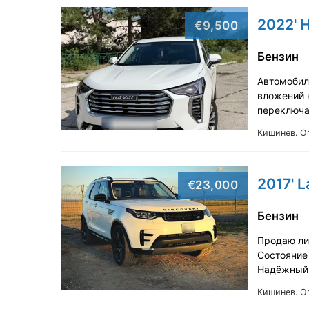
2022' H
€9,500
Бензин
Автомобил
вложений н
переключа
Кишинев.
О
2017' L
€23,000
Бензин
Продаю ли
Состояние 
Надёжный 
Кишинев.
О