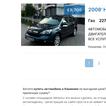
2008' 
€9,700
Газ
22
АВТОМОБИ
ДВИГАТЕЛ
ВСЕ УСЛУ
Кишинев.
О
1
2
Хотите
купить автомобиль в Кишиневе
по выгодной цене?
приличную сумму?
С онлайн-площадкой «Motors» это можно сделать, не отход
автовладелец – регистрация на сайте проста и не займет 