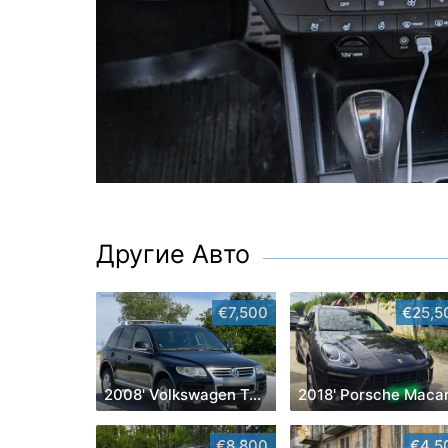
Другие Авто
€7,500
€25,5
2008' Volkswagen Touareg
2018' Porsche Maca
€8,800
€4,5