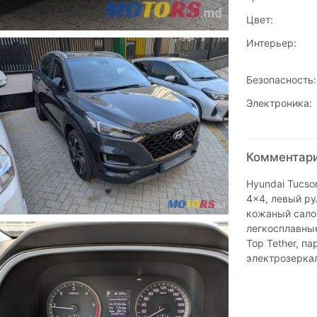
Цвет:
Интерьер:
Безопасность:
Электроника:
Комментари
Hyundai Tucson
4x4, левый ру
кожаный салон
легкосплавные
Top Tether, п
электрозеркал