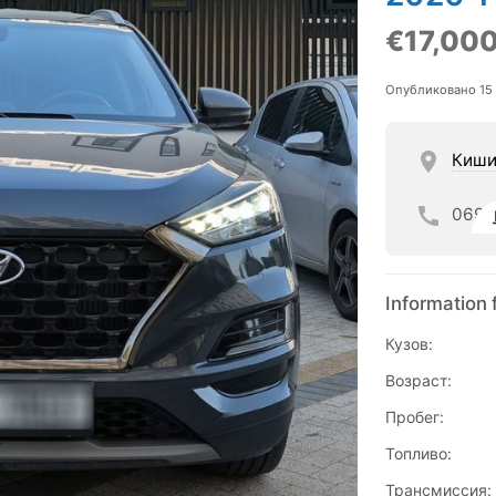
€17,00
Опубликовано 15
Киши
069
Information 
Кузов:
Возраст:
Пробег:
Топливо:
Трансмиссия: