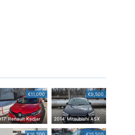
€11,000
€9,500
17' Renault Kadjar
2014' Mitsubishi ASX
€16,500
€15,500