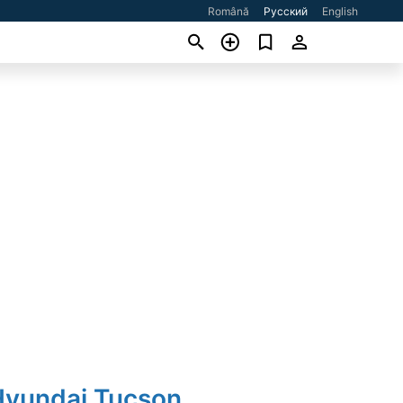
Română
Русский
English
Hyundai Tucson