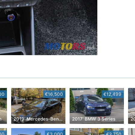
00
€16,500
€12,499
n
2019' Mercedes-Benz A-Class
2017' BMW 3 Series
20
00
€3,000
€2,750