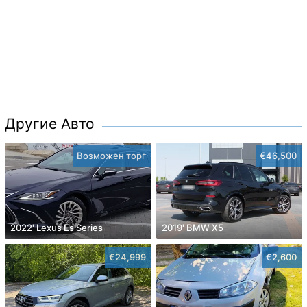
Другие Авто
Возможен торг
€46,500
2022' Lexus Es Series
2019' BMW X5
€24,999
€2,600