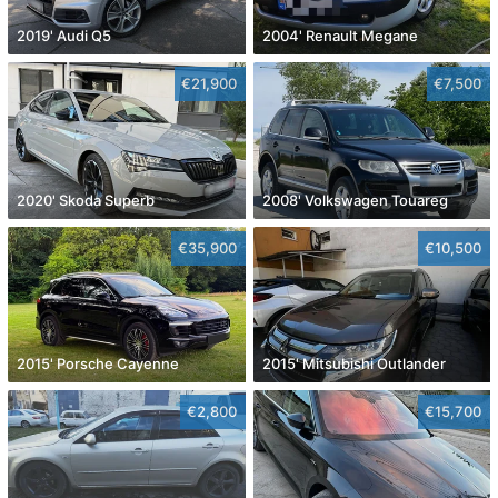
2019' Audi Q5
2004' Renault Megane
€21,900
€7,500
2020' Skoda Superb
2008' Volkswagen Touareg
€35,900
€10,500
2015' Porsche Cayenne
2015' Mitsubishi Outlander
€2,800
€15,700