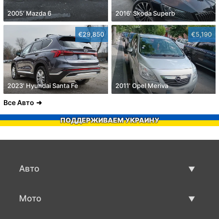
2005' Mazda 6
2016' Skoda Superb
€29,850
€5,190
2023' Hyundai Santa Fe
2011' Opel Meriva
Все Авто
ПОДДЕРЖИВАЕМ УКРАИНУ
Авто
Авто бу
Мото
Продажа авто
Мото с пробегом