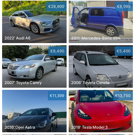
€28,900
€6,999
2022' Audi A6
2011' Mercedes-Benz Vito
€8,490
€5,400
2007' Toyota Camry
2006' Toyota Corolla
€11,399
€13,750
2016' Opel Astra
2018' Tesla Model 3