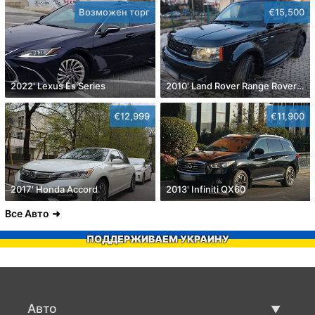
Возможен торг
€15,500
2022' Lexus Es Series
2010' Land Rover Range Rover Sport
€12,999
€11,900
2017' Honda Accord
2013' Infiniti QX60
Все Авто
ПОДДЕРЖИВАЕМ УКРАИНУ
Авто