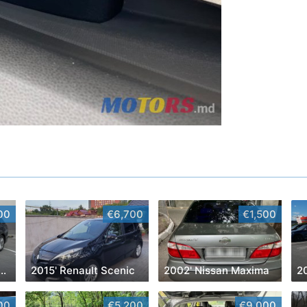
00
€6,700
€1,500
' Volkswagen Golf
2015' Renault Scenic
2002' Nissan Maxima
2
00
€5,200
€9,000