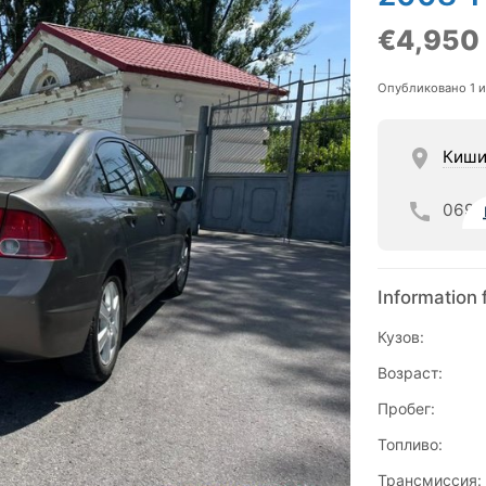
€4,950
Опубликовано 1 
Киши
069
Information 
Кузов:
Возраст:
Пробег:
Топливо:
Трансмиссия: