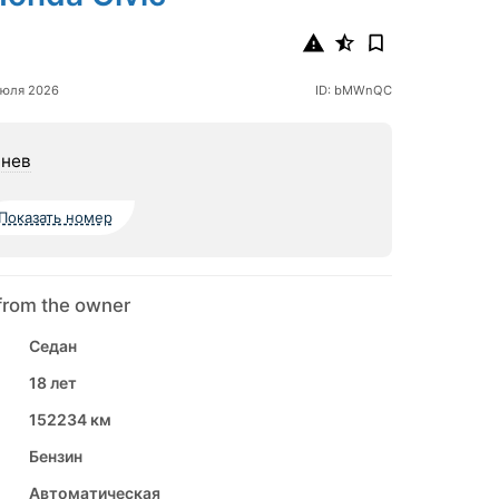
июля 2026
ID: bMWnQC
нев
Показать номер
from the owner
Седан
18 лет
152234 км
Бензин
Автоматическая