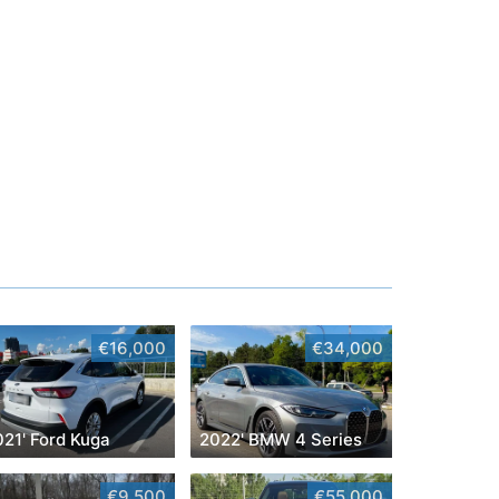
€16,000
€34,000
021' Ford Kuga
2022' BMW 4 Series
€9,500
€55,000