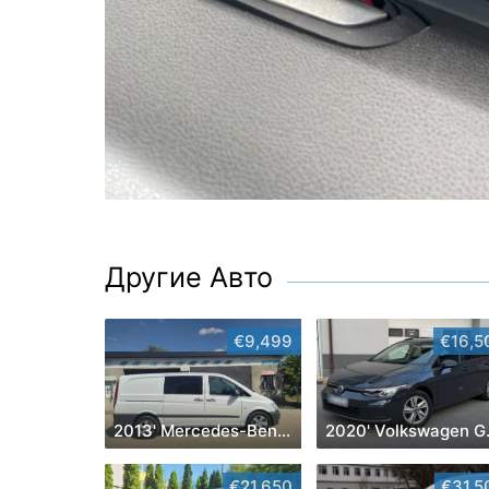
Другие Авто
€9,499
€16,5
2013' Mercedes-Benz Vito
2020
€21,650
€31,5