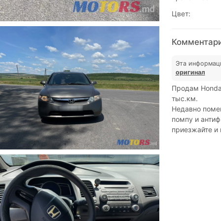
Цвет:
Комментари
Эта информац
оригинал
Продам Honda 
тыс.км.
Недавно помен
помпу и антиф
приезжайте и 