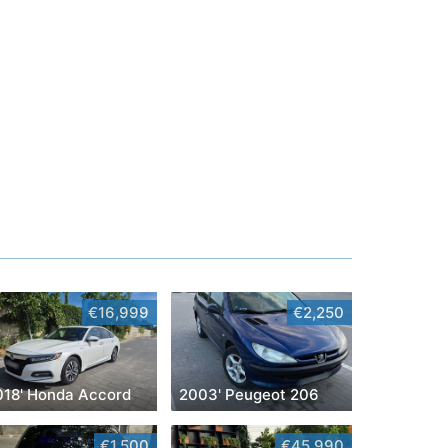
€16,999
€2,250
018' Honda Accord
2003' Peugeot 206
€1,500
€45,990