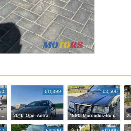
50
€11,399
€3,500
2023' Hyundai Santa Fe
2016' Opel Astra
1990' Mercedes-Benz E-Class
2
00
€6,500
€6,000