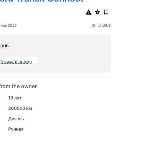
 мая 2026
ID: L0p5U6
шаны
Показать номер
from the owner
19 лет
260000 км
Дизель
Ручная