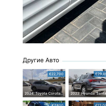
Другие Авто
€22,700
€29,8
2024' Toyota Corolla Cross
€7,800
€13,0