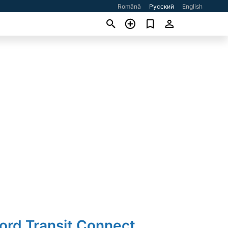
Română
Русский
English
ord Transit Connect