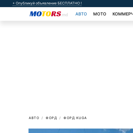
+ Опубликуй объявление БЕСПЛАТНО !
АВТО
МОТО
КОММЕРЧ
АВТО
ФОРД
ФОРД KUGA