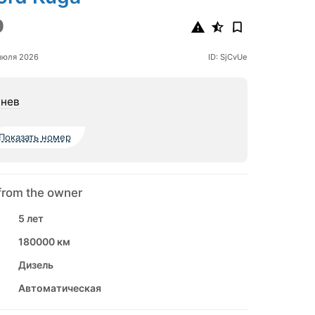
0
июля 2026
ID: SjCvUe
нев
Показать номер
from the owner
5 лет
180000 км
Дизель
Автоматическая