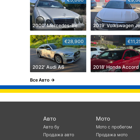
2000' Mercedes-Benz E-Class
€28,900
€11,2
2022' Audi A6
2018' Honda Accord
Все Авто
Авто
Мото
Авто бу
Мото с пробегом
Продажа авто
Продажа мото