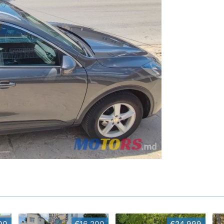
00
€16,200
€24,999