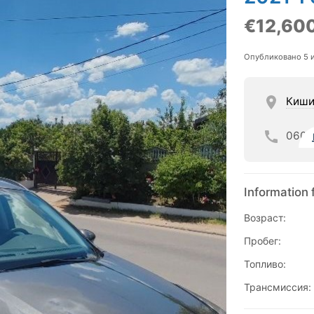
€12,60
Опубликовано 5 
Киши
060
Information 
Возраст:
Пробег:
Топливо:
Трансмиссия: