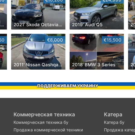
2019' Volkswagen Jetta
2021' Skoda Octavia Rs
2019' Audi Q5
50
€8,000
€15,500
2011' Nissan Qashqai+2
2018' BMW 3 Series
20
ПОДДЕРЖИВАЕМ УКРАИНУ
Коммерческая техника
Катера
Коммерческая техника бу
Катера бу
Продажа коммерческой техники
Продажа кате