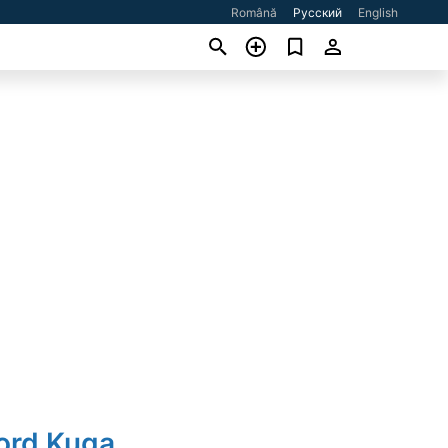
Română
Русский
English
ord Kuga