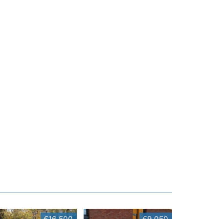
€16,500
€9,050