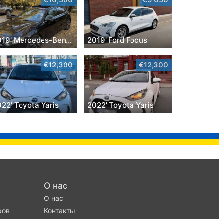
2019' Mercedes-Benz A-Class
2019' Ford Focus
€12,300
€12,300
22' Toyota Yaris
2022' Toyota Yaris
О нас
О нас
ров
Контакты