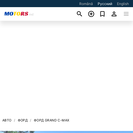
Română
Русский
English
АВТО
ФОРД
ФОРД GRAND C-MAX