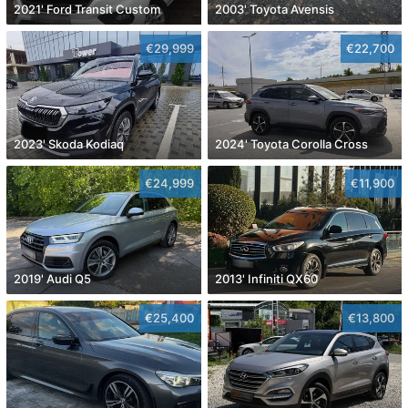
2021' Ford Transit Custom
2003' Toyota Avensis
€29,999
€22,700
2023' Skoda Kodiaq
2024' Toyota Corolla Cross
€24,999
€11,900
2019' Audi Q5
2013' Infiniti QX60
€25,400
€13,800