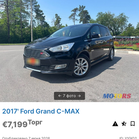
7 фото
2017' Ford Grand C-MAX
Торг
€7,199
Опубликовано 7 июня 2026
ID: Y1GIO2