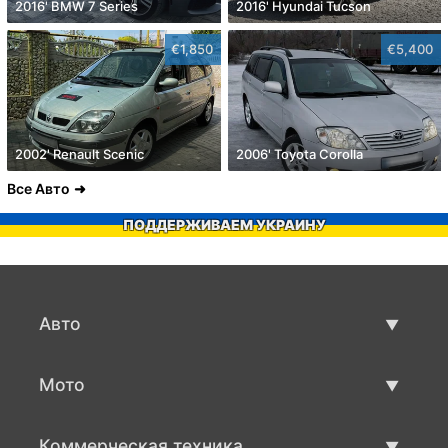
2016' BMW 7 Series
2016' Hyundai Tucson
€1,850
€5,400
2002' Renault Scenic
2006' Toyota Corolla
Все Авто
ПОДДЕРЖИВАЕМ УКРАИНУ
Авто
Авто бу
Мото
Продажа авто
Мото с пробегом
Коммерческая техника