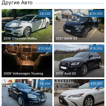
Другие Авто
€8,500
€38,000
2016' Chevrolet Malibu
2021' BMW X5
€13,000
€15,650
2009' Volkswagen Touareg
2016' Audi Q5
€4,699
€31,500