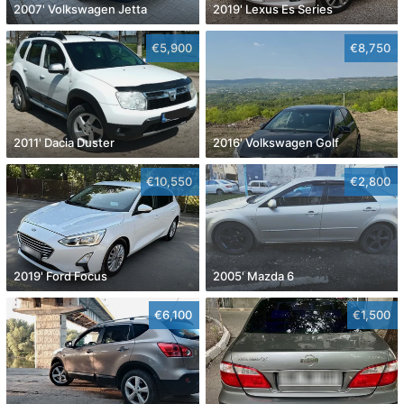
2007' Volkswagen Jetta
2019' Lexus Es Series
€5,900
€8,750
2011' Dacia Duster
2016' Volkswagen Golf
€10,550
€2,800
2019' Ford Focus
2005' Mazda 6
€6,100
€1,500