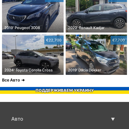
2019' Peugeot 3008
2022' Renault Kadjar
€22,700
€7,700
2024' Toyota Corolla Cross
2019' Dacia Dokker
Все Авто
ПОДДЕРЖИВАЕМ УКРАИНУ
Авто