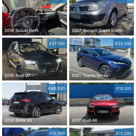
2018' Suzuki Swift
2007' Renault Grand Scenic
€27,500
€24,500
2016' Audi Q7
2021' Toyota Venza
€46,500
€18,000
2019' BMW X5
2017' Audi A6
€13,350
€15,500