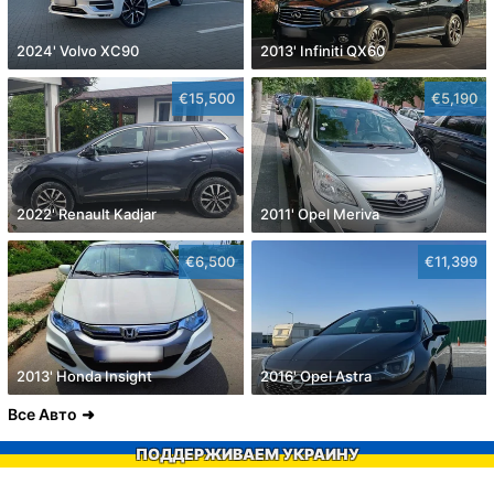
2024' Volvo XC90
2013' Infiniti QX60
€15,500
€5,190
2022' Renault Kadjar
2011' Opel Meriva
€6,500
€11,399
2013' Honda Insight
2016' Opel Astra
Все Авто
ПОДДЕРЖИВАЕМ УКРАИНУ