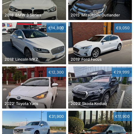
2018' BMW 3 Series
2015' Mitsubishi Outlander
€14,800
€9,050
2018' Lincoln MKZ
2019' Ford Focus
€12,300
€29,999
2022' Toyota Yaris
2023' Skoda Kodiaq
€31,900
€11,900