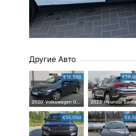
Другие Авто
€16,500
€29,8
2020' Volkswagen Golf
€55,000
€9,5