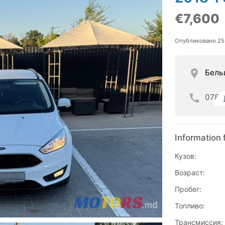
€7,600
Опубликовано 25
Бель
078
Information 
Кузов:
Возраст:
Пробег:
Топливо:
Трансмиссия: