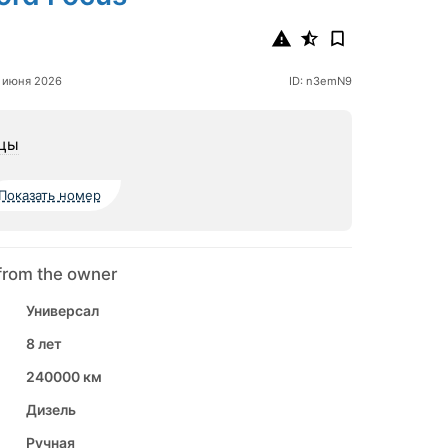
 июня 2026
ID: n3emN9
цы
Показать номер
from the owner
Универсал
8 лет
240000 км
Дизель
Ручная