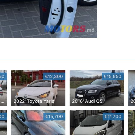
50
€12,300
€15,650
2023' Hyundai Santa Fe
2022' Toyota Yaris
2016' Audi Q5
2
00
€15,700
€11,700