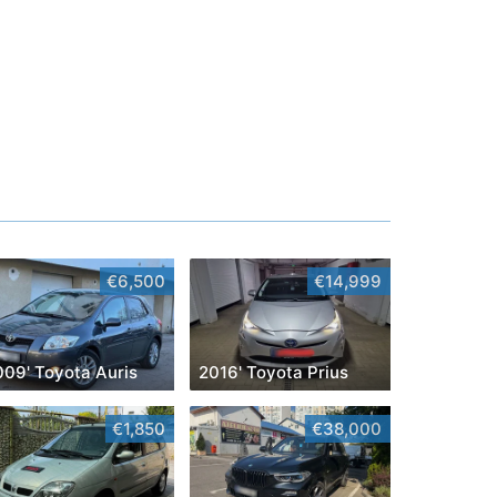
€6,500
€14,999
009' Toyota Auris
2016' Toyota Prius
€1,850
€38,000