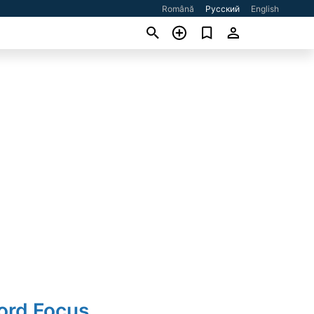
Română
Русский
English
ord Focus