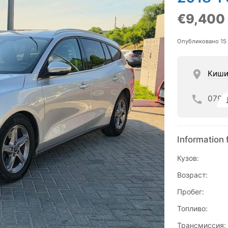
€9,400
Опубликовано 15
Киши
079
Information 
Кузов:
Возраст:
Пробег:
Топливо:
Трансмиссия: