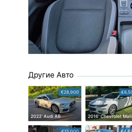
Другие Авто
€28,900
€8,5
2022' Audi A6
2
€15,000
€4,6