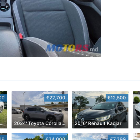
00
€22,700
€12,500
016' Chevrolet Malibu
2024' Toyota Corolla Cross
2016' Renault Kadjar
2
99
€34,000
€7,399