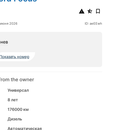
 июня 2026
ID: aeEEwh
нев
Показать номер
from the owner
Универсал
8 лет
176000 км
Дизель
Автоматическая