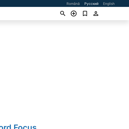
Română
Русский
English
ord Focus