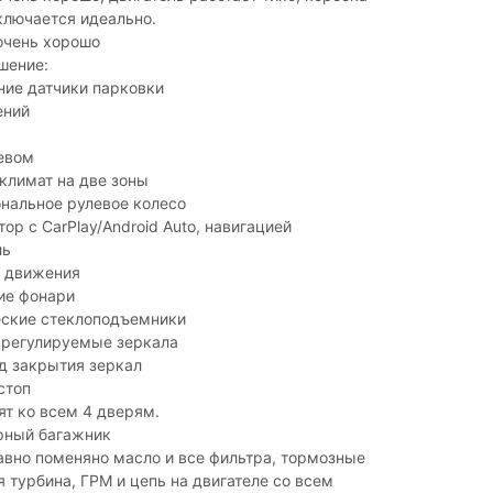
ключается идеально.
очень хорошо
шение:
ние датчики парковки
ений
евом
климат на две зоны
нальное рулевое колесо
ор с CarPlay/Android Auto, навигацией
ль
 движения
ие фонари
еские стеклоподъемники
 регулируемые зеркала
д закрытия зеркал
стоп
т ко всем 4 дверям.
рный багажник
вно поменяно масло и все фильтра, тормозные
я турбина, ГРМ и цепь на двигателе со всем