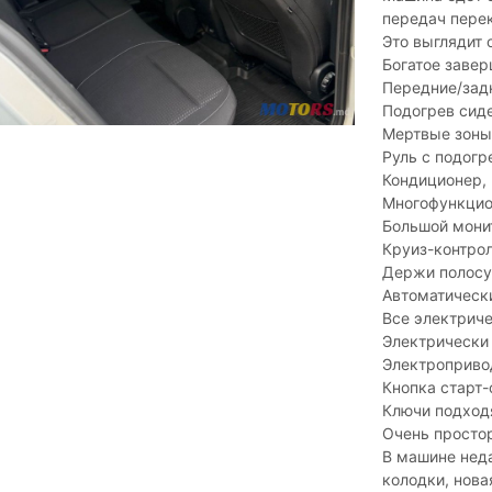
передач пере
Это выглядит 
Богатое завер
Передние/зад
Подогрев сид
Мертвые зоны
Руль с подогр
Кондиционер, 
Многофункцио
Большой монит
Круиз-контро
Держи полосу
Автоматическ
Все электрич
Электрически
Электроприво
Кнопка старт-
Ключи подходя
Очень просто
В машине неда
колодки, нова