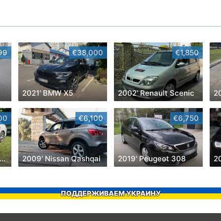
99
€38,000
€1,850
2021' BMW X5
2002' Renault Scenic
00
€6,100
€6,750
016' Chevrolet Malibu
2009' Nissan Qashqai
2019' Peugeot 308
2
ПОДДЕРЖИВАЕМ УКРАИНУ