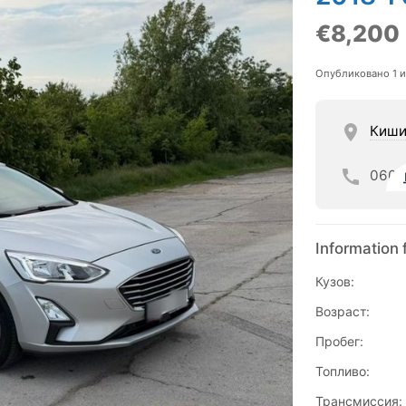
€8,200
Опубликовано 1 
Киши
060
Information 
Кузов:
Возраст:
Пробег:
Топливо:
Трансмиссия: