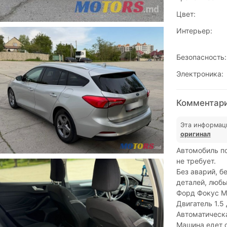
Цвет:
Интерьер:
Безопасность:
Электроника:
Комментарии
Эта информац
оригинал
Автомобиль п
не требует.
Без аварий, б
деталей, люб
Форд Фокус М
Двигатель 1.5
Автоматическ
Машина едет о