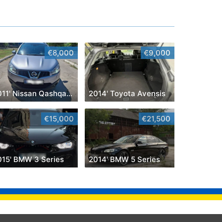
€8,000
€9,000
2011' Nissan Qashqai+2
2014' Toyota Avensis
€15,000
€21,500
015' BMW 3 Series
2014' BMW 5 Series