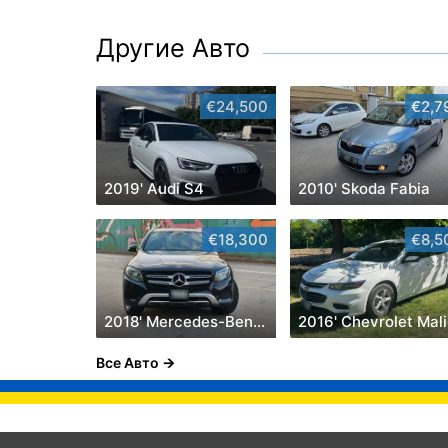
Другие Авто
€24,500
€2,7
2019' Audi S4
2010' Skoda Fabia
€18,300
€8,5
2018' Mercedes-Benz GLC
2
Все Авто