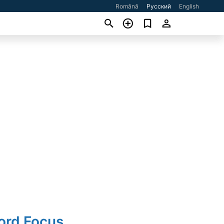
Română
Русский
English
ord Focus