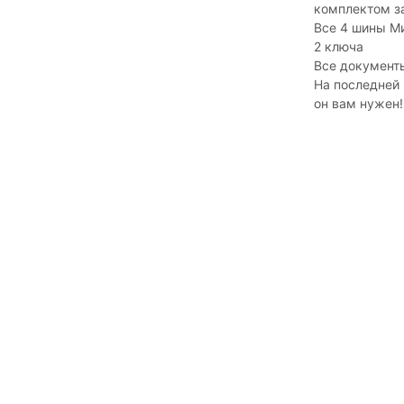
комплектом за
Все 4 шины М
2 ключа
Все документ
На последней 
он вам нужен!