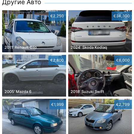
Другие Авто
€2,250
€34,300
2011' Renault Clio
2024' Skoda Kodiaq
€2,800
€6,000
2005' Mazda 6
2018' Suzuki Swift
€1,999
€2,799