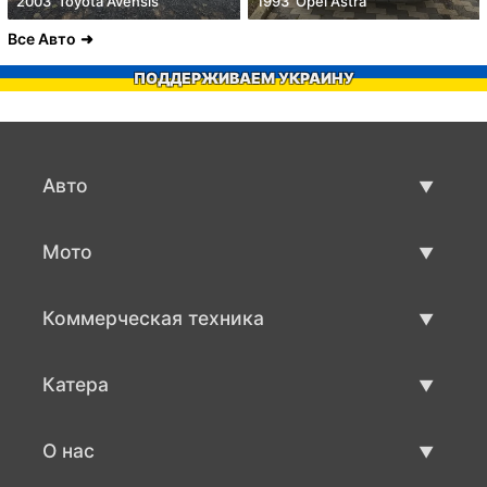
2003' Toyota Avensis
1993' Opel Astra
Все Авто
ПОДДЕРЖИВАЕМ УКРАИНУ
Авто
Авто бу
Мото
Продажа авто
Мото с пробегом
Коммерческая техника
Продажа мото
Коммерческая техника бу
Катера
Продажа коммерческой техники
Катера бу
О нас
Продажа катеров