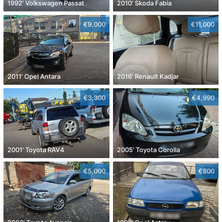
1992' Volkswagen Passat
2010' Skoda Fabia
€9,000
€11,000
2011' Opel Antara
2016' Renault Kadjar
€3,300
€4,990
2001' Toyota RAV4
2005' Toyota Corolla
€5,000
€800