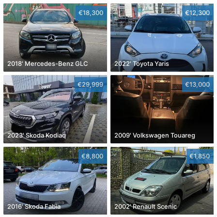
€18,300
€12,300
2018' Mercedes-Benz GLC
2022' Toyota Yaris
€29,999
€13,000
2023' Skoda Kodiaq
2009' Volkswagen Touareg
€8,800
€1,850
2016' Skoda Fabia
2002' Renault Scenic