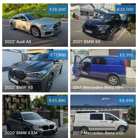
€28,900
€38,000
2022' Audi A6
2021' BMW X5
€71,900
€6,999
2022' BMW X6
2011' Mercedes-Benz Vito
€45,990
€9,499
2020' BMW X3 M
2013' Mercedes-Benz Vito