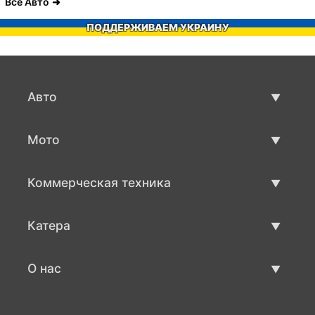
Все Авто
ПОДДЕРЖИВАЕМ УКРАИНУ
Авто
Авто бу
Мото
Продажа авто
Мото с пробегом
Коммерческая техника
Продажа мото
Коммерческая техника бу
Катера
Продажа коммерческой техники
Катера бу
О нас
Продажа катеров
О нас