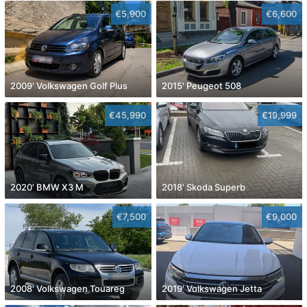
€5,900
€6,600
2009' Volkswagen Golf Plus
2015' Peugeot 508
€45,990
€19,999
2020' BMW X3 M
2018' Skoda Superb
€7,500
€9,000
2008' Volkswagen Touareg
2019' Volkswagen Jetta