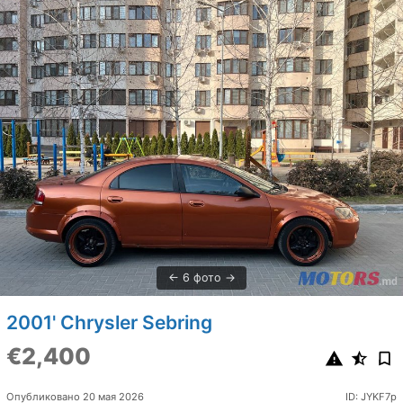
6 фото
2001' Chrysler Sebring
€2,400
Опубликовано 20 мая 2026
ID: JYKF7p