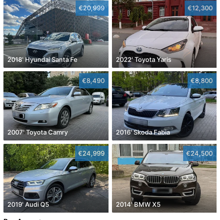
€20,999
€12,300
2018' Hyundai Santa Fe
2022' Toyota Yaris
€8,490
€8,800
2007' Toyota Camry
2016' Skoda Fabia
€24,999
€24,500
2019' Audi Q5
2014' BMW X5