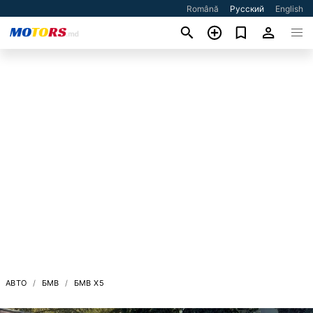
Română
Русский
English
АВТО
БМВ
БМВ X5