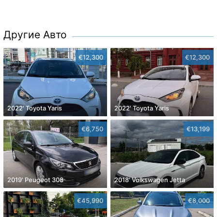
Другие Авто
€12,300
€12,300
2022' Toyota Yaris
2022' Toyota Yaris
€6,750
€13,199
2019' Peugeot 308
2018' Volkswagen Jetta
€45,990
€8,000