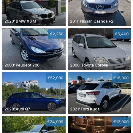
2020' BMW X3 M
2011' Nissan Qashqai+2
€2,250
€5,400
2003' Peugeot 206
2006' Toyota Corolla
€52,900
€16,000
2020' Audi Q7
2021' Ford Kuga
€24,999
€13,000