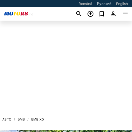
Română
Русский
English
АВТО
БМВ
БМВ X5