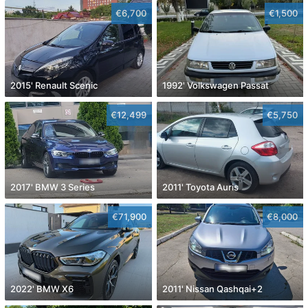
€6,700
€1,500
2015' Renault Scenic
1992' Volkswagen Passat
€12,499
€5,750
2017' BMW 3 Series
2011' Toyota Auris
€71,900
€8,000
2022' BMW X6
2011' Nissan Qashqai+2