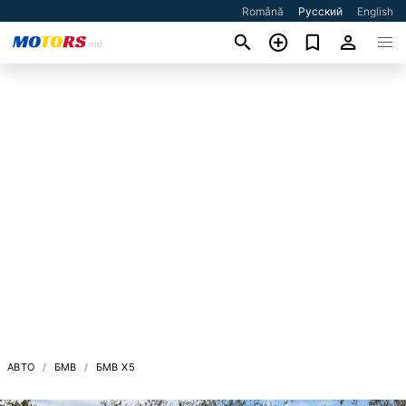
Română
Русский
English
АВТО
БМВ
БМВ X5