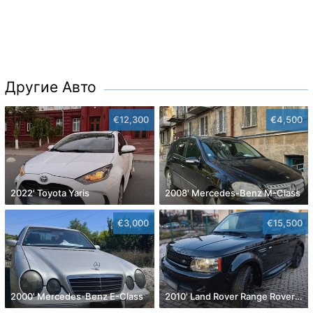
Другие Авто
€12,300
€4,500
2022' Toyota Yaris
2008' Mercedes-Benz M-Class
€3,000
€15,500
2000' Mercedes-Benz E-Class
2010' Land Rover Range Rover Sport