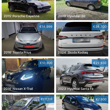
2015' Porsche Cayenne
2009' Hyundai i30
€14,999
€34,300
2016' Toyota Prius
2024' Skoda Kodiaq
€10,800
€29,850
2016' Nissan X-Trail
2023' Hyundai Santa Fe
€111,111
€7,800