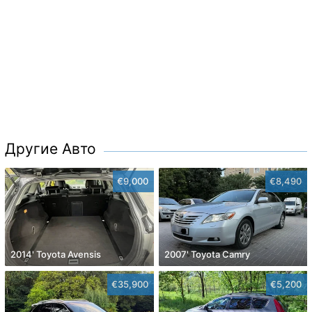
Другие Авто
€9,000
€8,490
2014' Toyota Avensis
2007' Toyota Camry
€35,900
€5,200