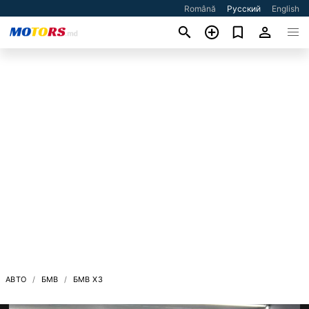
Română
Русский
English
АВТО
БМВ
БМВ X3