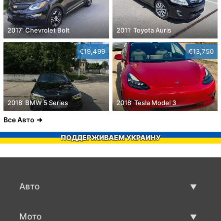
2017' Chevrolet Bolt
2011' Toyota Auris
€19,499
€13,750
2018' BMW 5 Series
2018' Tesla Model 3
Все Авто
ПОДДЕРЖИВАЕМ УКРАИНУ
Авто
Авто бу
Мото