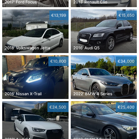
2017' Ford Focus
2013' Renault Clio
€13,199
€15,650
2018' Volkswagen Jetta
2016' Audi Q5
€10,800
€34,000
2016' Nissan X-Trail
2022' BMW 4 Series
€24,500
€25,400