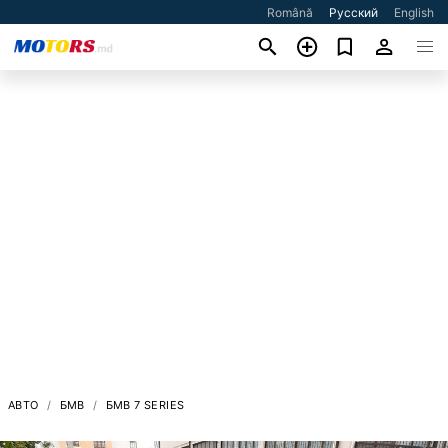
Română
Русский
English
АВТО
БМВ
БМВ 7 SERIES