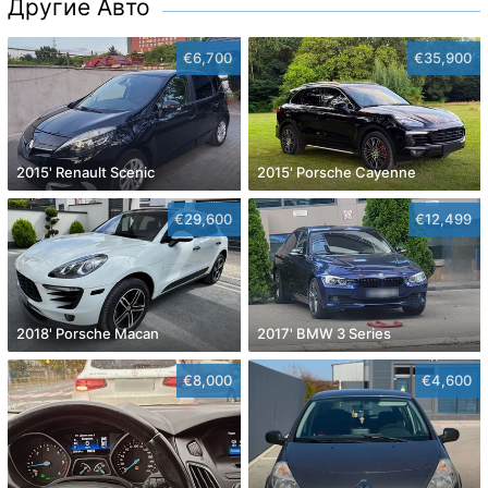
Другие Авто
€6,700
€35,900
2015' Renault Scenic
2015' Porsche Cayenne
€29,600
€12,499
2018' Porsche Macan
2017' BMW 3 Series
€8,000
€4,600