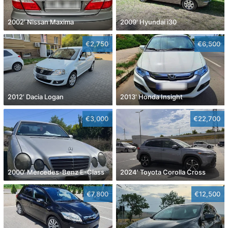
2002' Nissan Maxima
2009' Hyundai i30
€2,750
€6,500
2012' Dacia Logan
2013' Honda Insight
€3,000
€22,700
2000' Mercedes-Benz E-Class
2024' Toyota Corolla Cross
€7,800
€12,500