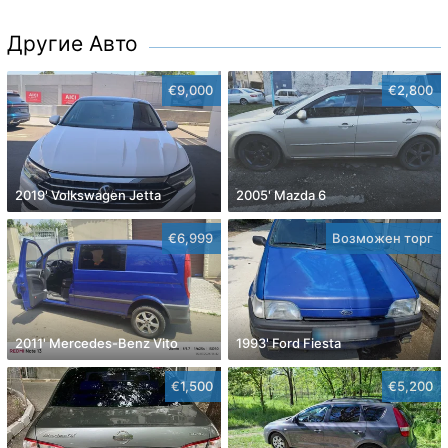
Другие Авто
€9,000
€2,800
2019' Volkswagen Jetta
2005' Mazda 6
€6,999
Возможен торг
2011' Mercedes-Benz Vito
1993' Ford Fiesta
€1,500
€5,200