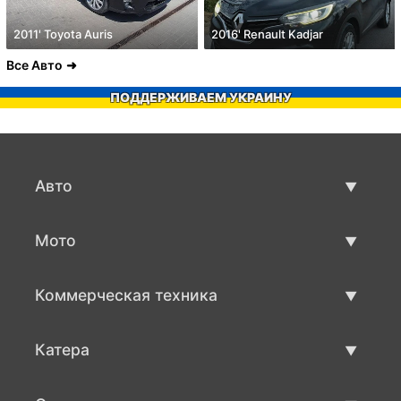
2011' Toyota Auris
2016' Renault Kadjar
Все Авто
ПОДДЕРЖИВАЕМ УКРАИНУ
Авто
Авто бу
Мото
Продажа авто
Мото с пробегом
Коммерческая техника
Продажа мото
Коммерческая техника бу
Катера
Продажа коммерческой техники
Катера бу