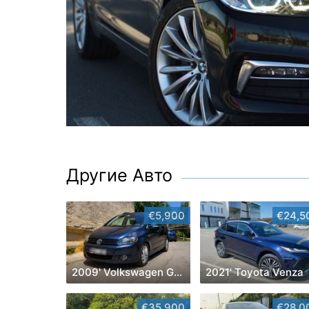
Другие Авто
€5,900
€24,5
2009' Volkswagen Golf Plus
2021' Toyota Venza
€35,900
€28,0