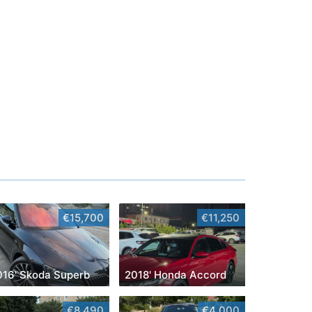
€15,700
€11,250
016' Skoda Superb
2018' Honda Accord
€8,490
€4,000