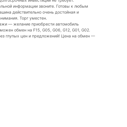
долгосрочных инвестиций не требует.
ельной информации звоните. Готовы к любым
шина действительно очень достойная и
нимания. Торг уместен.
ажи — желание приобрести автомобиль
можен обмен на F15, G05, G06, G12, G01, G02.
ез глупых цен и предложений! Цена на обмен —