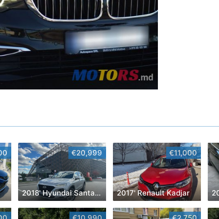
00
€20,999
€11,000
2018' Hyundai Santa Fe
2017' Renault Kadjar
2
00
€10,990
€2,750