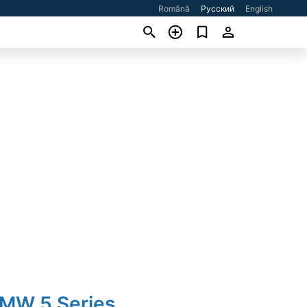
Română
Русский
English
BMW 5 Series