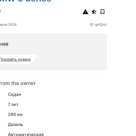
0
июля 2026
ID: qHZjHJ
нев
Показать номер
from the owner
Седан
7 лет
280 км
Дизель
Автоматическая