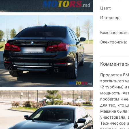
Цвет:
Интерьер:
Безопасность:
Электроника:
Комментари
Продается BMW
элегантного ч
(2 турбины) и
мощность. Авт
пробегом и не
для тех, кто 
Машина была в
участвовала, 
Техническое и