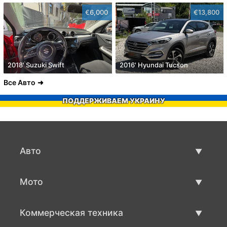
€6,000
€13,800
2018' Suzuki Swift
2016' Hyundai Tucson
Все Авто
ПОДДЕРЖИВАЕМ УКРАИНУ
Авто
Авто бу
Мото
Продажа авто
Мото с пробегом
Коммерческая техника