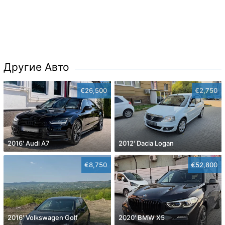
Другие Авто
€26,500
€2,750
2016' Audi A7
2012' Dacia Logan
€8,750
€52,800
2016' Volkswagen Golf
2020' BMW X5