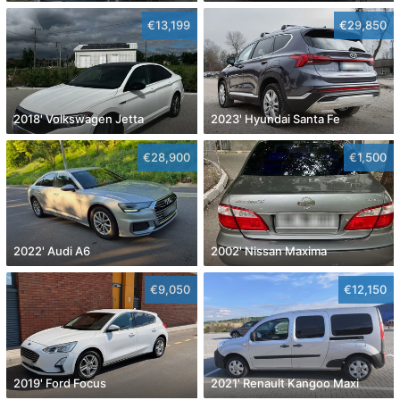
€13,199
€29,850
2018' Volkswagen Jetta
2023' Hyundai Santa Fe
€28,900
€1,500
2022' Audi A6
2002' Nissan Maxima
€9,050
€12,150
2019' Ford Focus
2021' Renault Kangoo Maxi