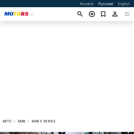
Română
Русский
English
АВТО
БМВ
БМВ 5 SERIES