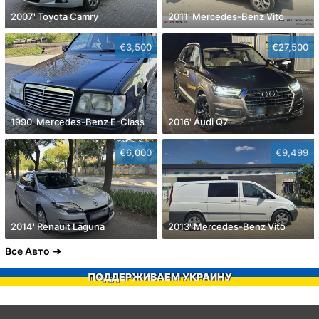
2007' Toyota Camry
2011' Mercedes-Benz Vito
€3,500
€27,500
1990' Mercedes-Benz E-Class
2016' Audi Q7
€6,000
€9,499
2014' Renault Laguna
2013' Mercedes-Benz Vito
Все Авто
ПОДДЕРЖИВАЕМ УКРАИНУ