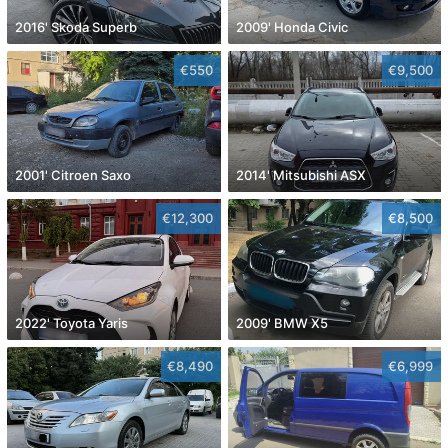
2016' Skoda Superb
2009' Honda Civic
€550
€9,500
2001' Citroen Saxo
2014' Mitsubishi ASX
€12,300
€8,500
2022' Toyota Yaris
2009' BMW X5
€8,490
€6,999