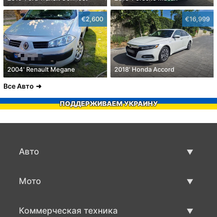
€2,600
€16,999
2004' Renault Megane
2018' Honda Accord
Все Авто
ПОДДЕРЖИВАЕМ УКРАИНУ
Авто
Авто бу
Мото
Продажа авто
Мото с пробегом
Коммерческая техника