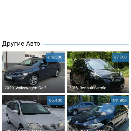
Другие Авто
€16,500
€7,700
2020' Volkswagen Golf
2016' Renault Scenic
€5,400
€11,900
2006' Toyota Corolla
2012' BMW 5 Series