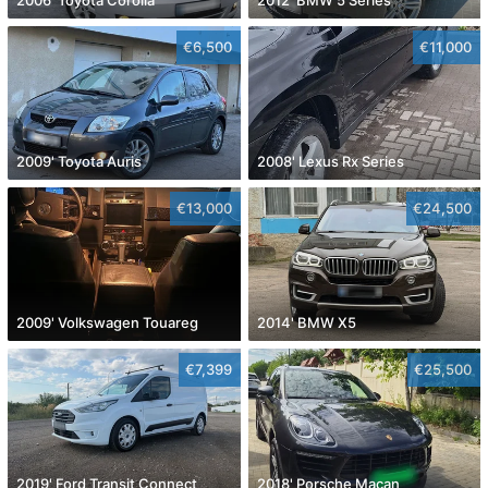
€6,500
€11,000
2009' Toyota Auris
2008' Lexus Rx Series
€13,000
€24,500
2009' Volkswagen Touareg
2014' BMW X5
€7,399
€25,500
2019' Ford Transit Connect
2018' Porsche Macan