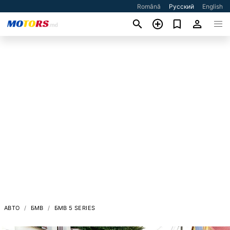
Română
Русский
English
АВТО
БМВ
БМВ 5 SERIES