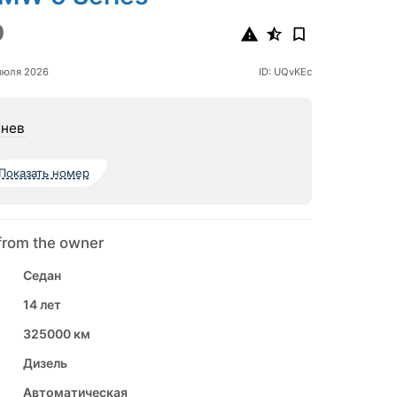
9
июля 2026
ID: UQvKEc
нев
Показать номер
from the owner
Седан
14 лет
325000 км
Дизель
Автоматическая