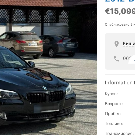
€15,09
Опубликовано 3 
Киши
062
Information 
Кузов:
Возраст:
Пробег:
Топливо:
Трансмиссия: