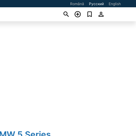
Română
Русский
English
BMW 5 Series