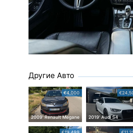
Другие Авто
€4,000
€24,5
2009' Renault Megane
2019' Audi S4
€19,499
€11,2