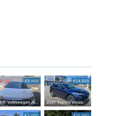
€9,000
€24,500
2019' Volkswagen Jetta
2021' Toyota Venza
€3,000
€10,990