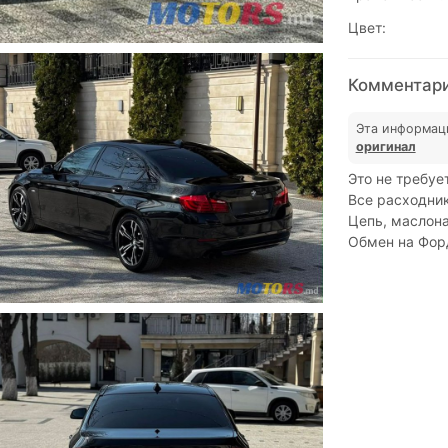
Цвет:
Комментари
Эта информац
оригинал
Это не требуе
Все расходни
Цепь, маслон
Обмен на Форд