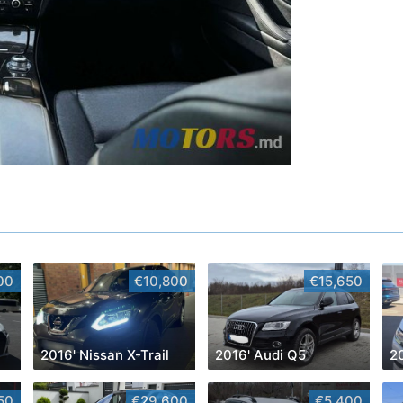
00
€10,800
€15,650
2016' Nissan X-Trail
2016' Audi Q5
50
€29,600
€5,400