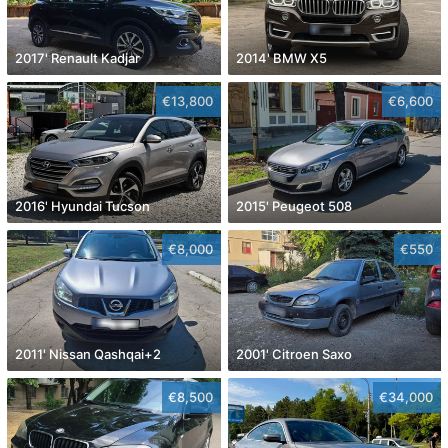
2017' Renault Kadjar
2014' BMW X5
€13,800
€6,600
2016' Hyundai Tucson
2015' Peugeot 508
€8,000
€550
2011' Nissan Qashqai+2
2001' Citroen Saxo
€8,500
€34,000