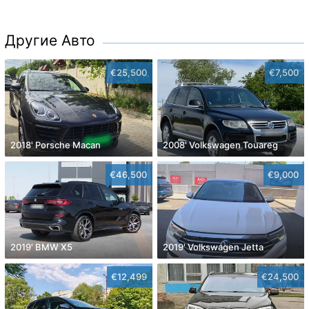
Другие Авто
€25,500
€7,500
2018' Porsche Macan
2008' Volkswagen Touareg
€46,500
€9,000
2019' BMW X5
2019' Volkswagen Jetta
€12,499
€24,500