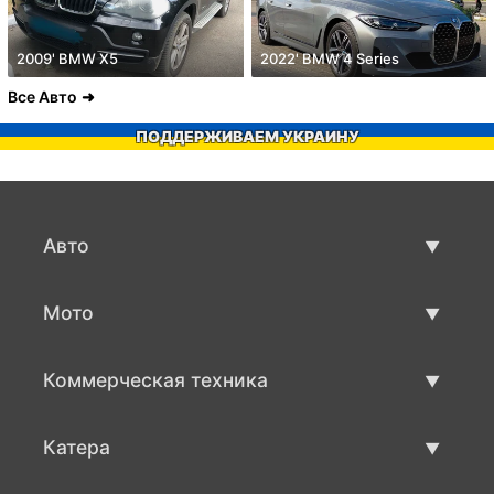
2009' BMW X5
2022' BMW 4 Series
Все Авто
ПОДДЕРЖИВАЕМ УКРАИНУ
Авто
Авто бу
Мото
Продажа авто
Мото с пробегом
Коммерческая техника
Продажа мото
Коммерческая техника бу
Катера
Продажа коммерческой техники
Катера бу