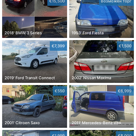
€15,500
Возможен торг
2018' BMW 3 Series
1993' Ford Fiesta
€7,399
€1,500
2019' Ford Transit Connect
2002' Nissan Maxima
€550
€6,999
2001' Citroen Saxo
2011' Mercedes-Benz Vito
€1,999
€8,000