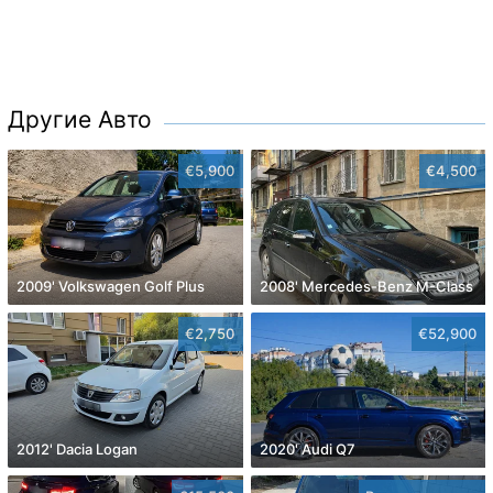
Другие Авто
€5,900
€4,500
2009' Volkswagen Golf Plus
2008' Mercedes-Benz M-Class
€2,750
€52,900
2012' Dacia Logan
2020' Audi Q7