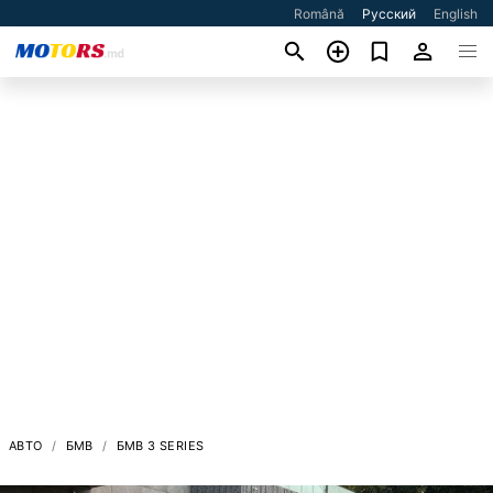
Română
Русский
English
АВТО
БМВ
БМВ 3 SERIES