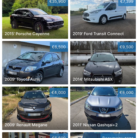
€35,900
€7,399
2015' Porsche Cayenne
2019' Ford Transit Connect
€6,500
€9,500
2009' Toyota Auris
2014' Mitsubishi ASX
€4,000
€8,000
2009' Renault Megane
2011' Nissan Qashqai+2
€6,600
Возможен торг