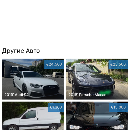
Другие Авто
€24,500
€25,500
2019' Audi S4
2018' Porsche Macan
€1,300
€15,000