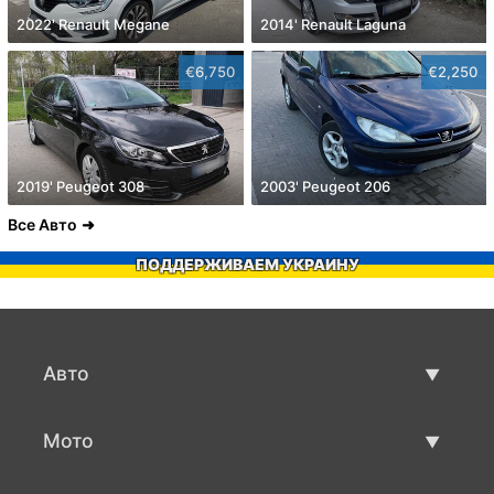
2022' Renault Megane
2014' Renault Laguna
€6,750
€2,250
2019' Peugeot 308
2003' Peugeot 206
Все Авто
ПОДДЕРЖИВАЕМ УКРАИНУ
Авто
Авто бу
Мото
Продажа авто
Мото с пробегом