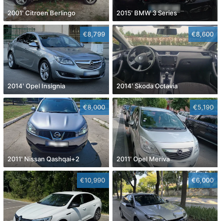
2001' Citroen Berlingo
2015' BMW 3 Series
€8,799
€8,600
2014' Opel Insignia
2014' Skoda Octavia
€8,000
€5,190
2011' Nissan Qashqai+2
2011' Opel Meriva
€10,990
€6,000