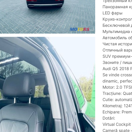
Трёхзонный к
Панорамная 
LED фары
Круиз-контро
Бесключевой д
Мультимедиа с 
Автомобиль о
Чистая истор
Отличный вари
SUV премиум-
Звоните / пиш
Audi Q5 2018 
Se vinde crosso
dinamic, perfect
Motor: 2.0 TFS
Tracțiune: Quat
Cutie: automată
Kilometraj: 12
Echipare: Prem
Dotări:
Virtual Cockpit
Cameră spate +