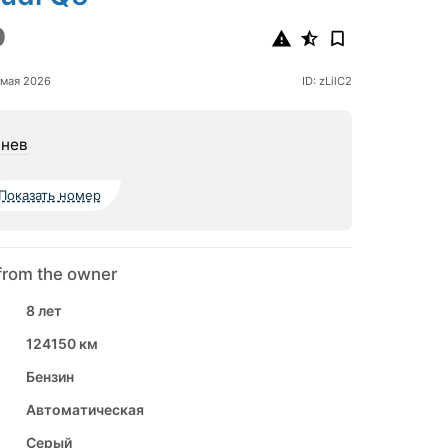
0
 мая 2026
ID: zLilC2
нев
Показать номер
from the owner
8 лет
124150 км
Бензин
Автоматическая
Серый