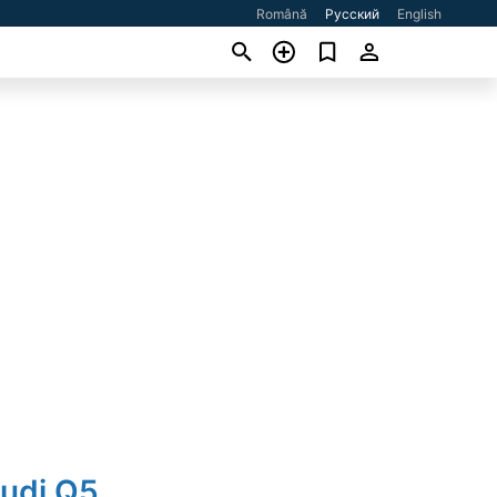
Română
Русский
English
Audi Q5