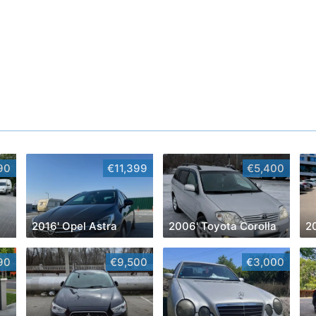
90
€11,399
€5,400
2016' Opel Astra
2006' Toyota Corolla
90
€9,500
€3,000