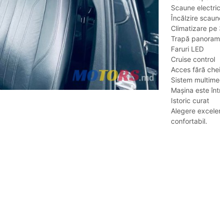
Scaune electri
Încălzire scaun
Climatizare pe
Trapă panoram
Faruri LED
Cruise control
Acces fără chei
Sistem multime
Mașina este înt
Istoric curat
Alegere excelen
confortabil.