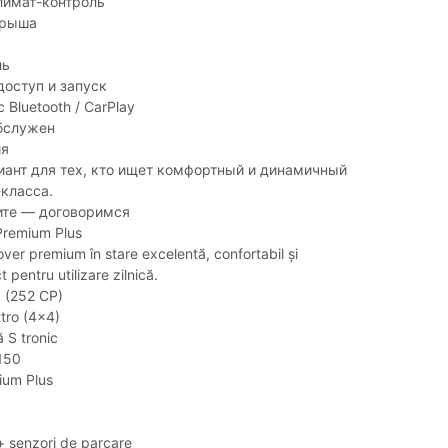
лимат-контроль
крыша
ль
оступ и запуск
Bluetooth / CarPlay
бслужен
ия
ант для тех, кто ищет комфортный и динамичный
класса.
ите — договоримся
Premium Plus
ver premium în stare excelentă, confortabil și
 pentru utilizare zilnică.
I (252 CP)
tro (4x4)
 S tronic
4150
ium Plus
 senzori de parcare