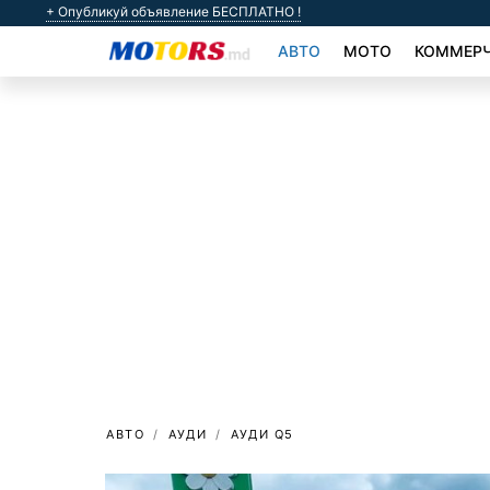
+ Опубликуй объявление БЕСПЛАТНО !
АВТО
МОТО
КОММЕРЧ
АВТО
АУДИ
АУДИ Q5