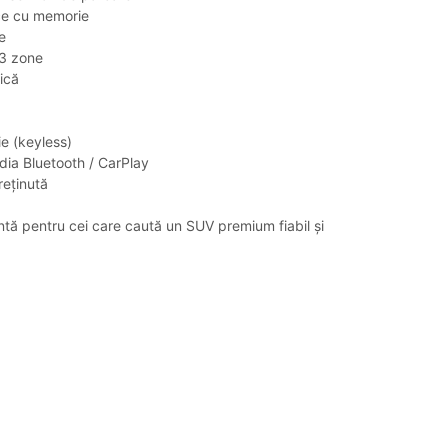
ce cu memorie
e
 3 zone
ică
e (keyless)
dia Bluetooth / CarPlay
reținută
tă pentru cei care caută un SUV premium fiabil și