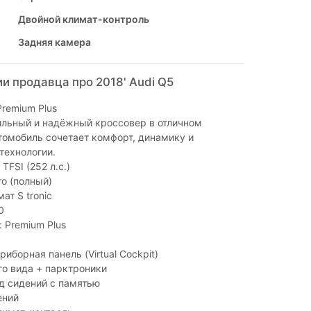
Двойной климат-контроль
Задняя камера
и продавца про 2018' Audi Q5
Premium Plus
ильный и надёжный кроссовер в отличном
томобиль сочетает комфорт, динамику и
технологии.
 TFSI (252 л.с.)
ro (полный)
ат S tronic
0
 Premium Plus
иборная панель (Virtual Cockpit)
о вида + парктроники
д сидений с памятью
ений