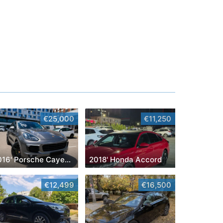
€25,000
€11,250
2016' Porsche Cayenne
2018' Honda Accord
€12,499
€16,500