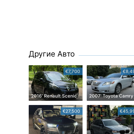
Другие Авто
€7,700
€8,4
2016' Renault Scenic
2007' Toyota Camry
€27,500
€45,9