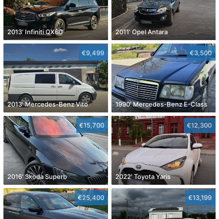
2013' Infiniti QX60
2011' Opel Antara
€9,499
€3,500
2013' Mercedes-Benz Vito
1990' Mercedes-Benz E-Class
€15,700
€12,300
2016' Skoda Superb
2022' Toyota Yaris
€25,400
€13,199