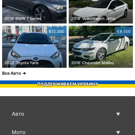
2016' BMW 7 Series
2018' Volkswagen Jetta
€12,300
€8,500
2022' Toyota Yaris
2016' Chevrolet Malibu
Все Авто
ПОДДЕРЖИВАЕМ УКРАИНУ
Авто
Авто бу
Мото