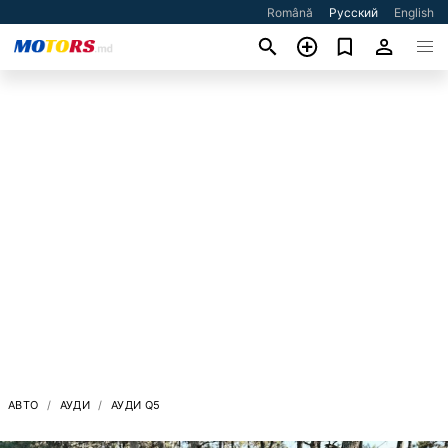
Română
Русский
English
АВТО
АУДИ
АУДИ Q5