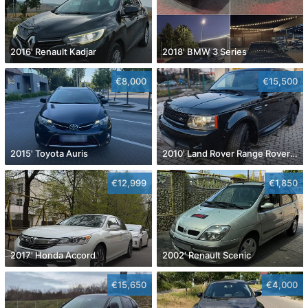
2016' Renault Kadjar
2018' BMW 3 Series
€8,000
€15,500
2015' Toyota Auris
2010' Land Rover Range Rover Sport
€12,999
€1,850
2017' Honda Accord
2002' Renault Scenic
€15,650
€4,000