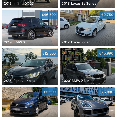
2013' Infiniti QX60
2018' Lexus Es Series
€46,500
€2,750
2019' BMW X5
2012' Dacia Logan
€12,500
€45,990
2016' Renault Kadjar
2020' BMW X3 M
€5,900
€25,000