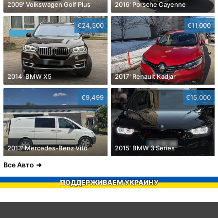
2009' Volkswagen Golf Plus
2016' Porsche Cayenne
€24,500
€11,000
2014' BMW X5
2017' Renault Kadjar
€9,499
€15,000
2013' Mercedes-Benz Vito
2015' BMW 3 Series
Все Авто
ПОДДЕРЖИВАЕМ УКРАИНУ